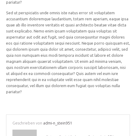
pariatur?
Sed ut perspiciatis unde omnis iste natus error sit voluptatem
accusantium doloremque laudantium, totam rem aperiam, eaque ipsa
quae ab illo inventore veritatis et quasi architecto beatae vitae dicta
sunt explicabo. Nemo enim ipsam voluptatem quia voluptas sit
aspernatur aut odit aut fugit, sed quia consequuntur magni dolores
eos qui ratione voluptatem sequi nesciunt. Neque porro quisquam est,
qui dolorem ipsum quia dolor sit amet, consectetur, adipisci velit, sed
quia non numquam eius modi tempora incidunt ut labore et dolore
magnam aliquam quaerat voluptatem. Ut enim ad minima veniam,
quis nostrum exercitationem ullam corporis suscipit laboriosam, nisi
ut aliquid ex ea commodi consequatur? Quis autem vel eum iure
reprehenderit qui in ea voluptate velit esse quam nihil molestiae
consequatur, vel illum qui dolorem eum fugiat quo voluptas nulla
pariatur?
Geschrieben von
admi-n_stein951