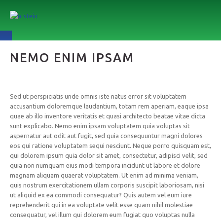
NEMO ENIM IPSAM
Sed ut perspiciatis unde omnis iste natus error sit voluptatem
accusantium doloremque laudantium, totam rem aperiam, eaque ipsa
quae ab illo inventore veritatis et quasi architecto beatae vitae dicta
sunt explicabo. Nemo enim ipsam voluptatem quia voluptas sit
aspernatur aut odit aut fugit, sed quia consequuntur magni dolores
eos qui ratione voluptatem sequi nesciunt. Neque porro quisquam est,
qui dolorem ipsum quia dolor sit amet, consectetur, adipisci velit, sed
quia non numquam eius modi tempora incidunt ut labore et dolore
magnam aliquam quaerat voluptatem. Ut enim ad minima veniam,
quis nostrum exercitationem ullam corporis suscipit laboriosam, nisi
ut aliquid ex ea commodi consequatur? Quis autem vel eum iure
reprehenderit qui in ea voluptate velit esse quam nihil molestiae
consequatur, vel illum qui dolorem eum fugiat quo voluptas nulla