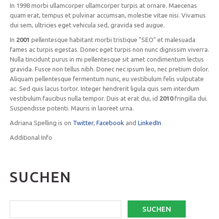
In 1998 morbi ullamcorper ullamcorper turpis at ornare. Maecenas
quam erat, tempus et pulvinar accumsan, molestie vitae nisi. Vivamus
dui sem, ultricies eget vehicula sed, gravida sed augue.
In
2001
pellentesque habitant morbi tristique "SEO" et malesuada
fames ac turpis egestas. Donec eget turpis non nunc dignissim viverra.
Nulla tincidunt purus in mi pellentesque sit amet condimentum lectus
gravida. Fusce non tellus nibh. Donec nec ipsum leo, nec pretium dolor.
Aliquam pellentesque fermentum nunc, eu vestibulum felis vulputate
ac. Sed quis lacus tortor. Integer hendrerit ligula quis sem interdum
vestibulum faucibus nulla tempor. Duis at erat dui, id
2010
fringilla dui.
Suspendisse potenti. Mauris in laoreet urna.
Adriana Spelling is on
Twitter
,
Facebook
and
LinkedIn
Additional Info
SUCHEN